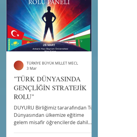
sıcaklığında buluşturarrak yeni
Ümitlet,mutluluklar ve hayırlar ve
kut için dua edilecektir.SİN SİN
oyunları oynanacaktır.
TÜRKİYE BÜYÜK MİLLET MECL
3 Mar
"TÜRK DÜNYASINDA
GENÇLİĞİN STRATEJİK
ROLU"
DUYURU Birliğimiz tararafından Türk
Dünyasından ülkemize eğitime
gelem misafir öğrencilerde dahil
olmak üzere tüm gençliğe hitap