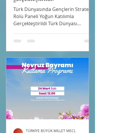
Türk Dünyasında Gençlerin Stratejik
Rolü Paneli Yoğun Katılımla
Gerçekleştirildi Türk Dünyası
Parlamenterler Birliği tarafından
düzenlenen “Türk Dünyasında
Gençlerin Stratejik Rolü” konulu
panel, 28 Mart 2026 tarihinde Ankara
Hacı Bayram Veli Üniversitesi Mavi
Salon’da yoğun katılımla
gerçekleştirildi. Metin:zamanda
bugünün de stratejik aktörleri
olduğuna dikkat çekerek, Türk
dünyası ülkeleri arasında eğitim,
bilim ve teknoloji alanlarında iş
birliğinin artırılması gerektiğin
TÜRKİYE BÜYÜK MİLLET MECL