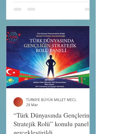
Bildirisi aşağıdaki bağlantıda
sunulmaktadır: TÜRK DEVLETLERİ
TEŞKİLATI GAYRİRESMÎ ZİRVESİ
TÜRKİSTAN BİLDİRİSİ Türk Devletleri
Teşkilatı (bundan böyle TDT olarak
anılacaktır) Devlet Başkanları
Gayriresmi Zirvesi, Kazakistan
Cumhuriyeti’nin girişimi üzerine 15
Mayıs 2026 tarihinde “Türk
Dünyası’nın Manevî Başkenti” Türki
TÜRKİYE BÜYÜK MİLLET MECL
29 Mar
“Türk Dünyasında Gençlerin
Stratejik Rolü” konulu panel
gerçekleştirildi.