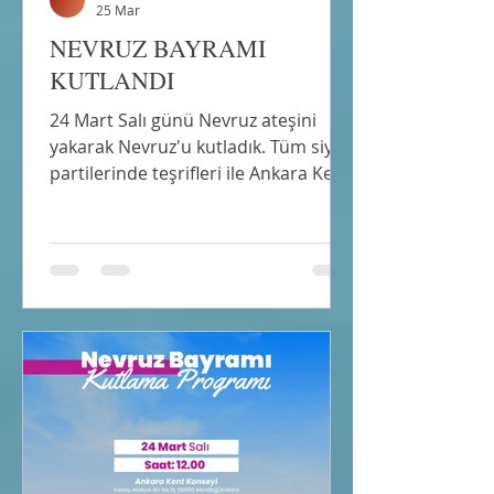
25 Mar
NEVRUZ BAYRAMI
KUTLANDI
24 Mart Salı günü Nevruz ateşini
yakarak Nevruz'u kutladık. Tüm siyasi
partilerinde teşrifleri ile Ankara Kent
Konseyinde Ankara Derneği
üyelerimizden oluşan dostlarımızla
Seymeneleri nevruz ateşi
sıcaklığında buluşturarak kutlama
yapıldı.Protokol konuşmalarından
sonra Gençlik Parkında Nevruz Ateşi
yakıldı. Seymenelerin nevruz ateşi
sıcaklığında buluşmasıyla yeni
Ümitlet,mutluluklar ve hayırlar ve
kut için dua edildi.SİN SİN oyunları
oynandı ve tören bitti. Nevruz
Bayramı Gü