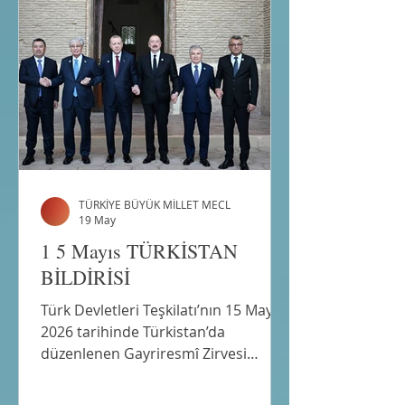
TÜRKİYE BÜYÜK MİLLET MECL
19 May
1 5 Mayıs TÜRKİSTAN
BİLDİRİSİ
Türk Devletleri Teşkilatı’nın 15 Mayıs
2026 tarihinde Türkistan’da
düzenlenen Gayriresmî Zirvesi
sırasında Devlet Başkanları
tarafından kabul edilen Türkistan