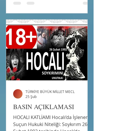
etmek üzere sadece genc
konuşmacılardan oluşan bu Panel
Hacı Bayram Velisi Üniversitesinin
Mavi salonunda 28.03.2026 tarihinde
sat 14.00 de icra edilecektir.Tüm
gençler davetlidir.
TÜRKİYE BÜYÜK MİLLET MECL
25 Şub
BASIN AÇIKLAMASI
HOCALI KATLİAMI Hocalı’da İşlenen
Suçun Hukuki Niteliği: Soykırım 26