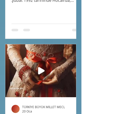
Şubat 1992 tarihinde Hocalı’da,
sivilleri hedef alan sistematik
saldırılar sonucu yüzlerce masum
insan hayatını kaybetmiştir.
Azerbaycan’ın Hocalı kentinde
gerçekleşen bu fiiller; kadın, çocuk ve
yaşlı ayrımı gözetmeksizin, belirli bir
milli topluluğa yönelmiş ağır ve
organize şiddet eylemleridir.
Uluslararası hukukun temel
metinlerinden biri olan Birleşmiş
Milletler Soykırımın Önlenmesi ve
Cezalandırılmas
TÜRKİYE BÜYÜK MİLLET MECL
20 Oca