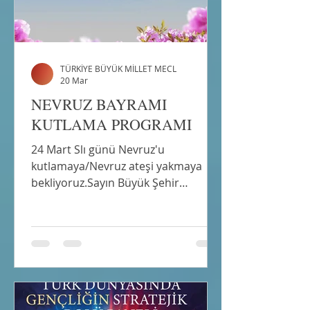
TÜRKİYE BÜYÜK MİLLET MECL
20 Mar
NEVRUZ BAYRAMI
KUTLAMA PROGRAMI
24 Mart Slı günü Nevruz'u
kutlamaya/Nevruz ateşi yakmaya
bekliyoruz.Sayın Büyük Şehir
Belediye Başkanımız Mansur Yavaş
beyefendinin teşrifleriyele Ankara
Kent Konseyinde kutlama sonrası
Gençlik Parkında Nevruz Ateşi
yakılacaktır. Ankara Derneği
üyelerimizden oluşan dostlarımızla
Seymeneleri nevruz ateşi