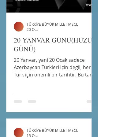
TÜRKİYE BÜYÜK MİLLET MECL
20 Oca
20 YANVAR GÜNÜ(HÜZÜN
GÜNÜ)
20 Yanvar, yani 20 Ocak sadece
Azerbaycan Türkleri için değil, her
Türk için önemli bir tarihtir. Bu tarih,
biz Türklerindir hafızasına KANLI
YANVAR olarak kazanmıştır. ANCAK
bu tarih AZERBAYCAN İÇİN HÜZÜN
GÜNÜ OLDUĞU KADAR, ONUR VE
GURUR GÜNÜDÜR "Tam 33 yıl önce,
19 Ocak gününü 20 Ocak’a bağlayan
gece Bakü'de bir katliam yaşandı. Bu
TÜRKİYE BÜYÜK MİLLET MECL
gece, Hüzün Günü, Kara Ocak, Kanlı
15 Oca