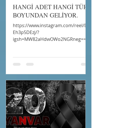
HANGİ ADET HANGİ TÜRK
BOYUNDAN GELİYOR.
https://www.instagram.com/reel/DS
Eh3p5DEzj/?
igsh=MW82aHdwOWo2NGRneg==