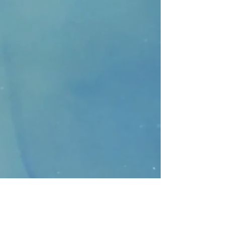
8 MART KADINLAR
ETKİNLİĞİ