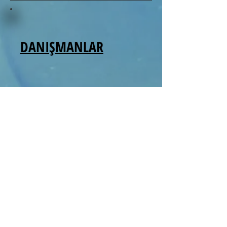
DANIŞMANLAR
1-Cahit MAAÇ /
PROPAGANDA VE
PROTOKOL DANIŞMANI
2-Doç.Dr. Şeref İBA /
BAŞDANIŞMAN
3-Prof.Dr. Meşküre YILMAZ
/ BAŞDANIŞMAN