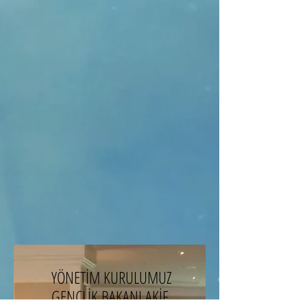
YÖNETİM KURULUMUZ
GENÇLİK BAKANI AKİF